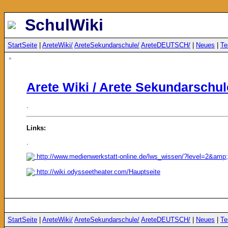
SchulWiki
StartSeite
|
AreteWiki/
AreteSekundarschule/
AreteDEUTSCH/
|
Neues
|
Te
»
Arete Wiki / Arete Sekundarschul
.
Links:
.
http://www.medienwerkstatt-online.de/lws_wissen/?level=2&am
http://wiki.odysseetheater.com/Hauptseite
StartSeite
|
AreteWiki/
AreteSekundarschule/
AreteDEUTSCH/
|
Neues
|
Te