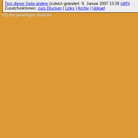
Text dieser Seite ändern
(zuletzt geändert: 9. Januar 2007 13:28
(diff)
)
Zusatzfunktionen:
zum Drucken
|
Links
|
Archiv
|
Upload
(C) die jeweiligen Autoren