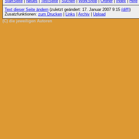
StartSeite
|
Neues
|
TestSeite
|
Suchen
|
WorkShop
|
Ordner
|
Index
|
Hilfe
Text dieser Seite ändern
(zuletzt geändert: 17. Januar 2007 9:15
(diff)
)
Zusatzfunktionen:
zum Drucken
|
Links
|
Archiv
|
Upload
(C) die jeweiligen Autoren