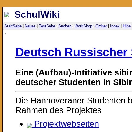
SchulWiki
StartSeite
|
Neues
|
TestSeite
|
Suchen
|
WorkShop
|
Ordner
|
Index
|
Hilfe
»
Deutsch Russischer 
Eine (Aufbau)-Intitiative sib
deutscher Studenten in Sibir
Die Hannoveraner Studenten be
Rahmen des Projektes
Projektwebseiten