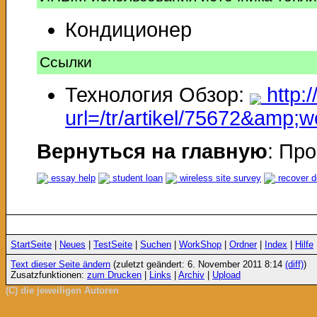
Кондиционер
Ссылки
Технология Обзор:
http:/
url=/tr/artikel/75672&amp;
Вернуться на главную
: Пр
essay help
student loan
wireless site survey
recover d
StartSeite
|
Neues
|
TestSeite
|
Suchen
|
WorkShop
|
Ordner
|
Index
|
Hilfe
Text dieser Seite ändern
(zuletzt geändert: 6. November 2011 8:14
(diff)
)
Zusatzfunktionen:
zum Drucken
|
Links
|
Archiv
|
Upload
(C) die jeweiligen Autoren