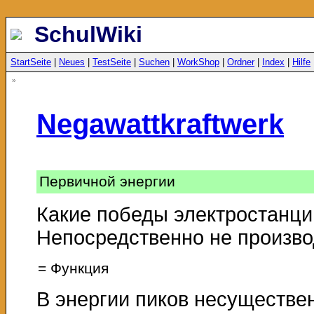
SchulWiki
StartSeite
|
Neues
|
TestSeite
|
Suchen
|
WorkShop
|
Ordner
|
Index
|
Hilfe
»
Negawattkraftwerk
Первичной энергии
Какие победы электростанци
Непосредственно не производ
= Функция
В энергии пиков несуществе