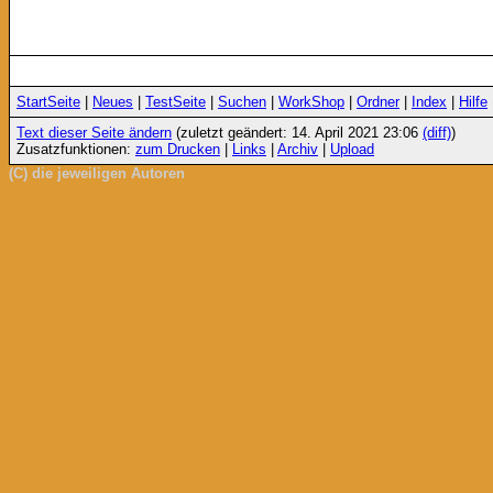
StartSeite
|
Neues
|
TestSeite
|
Suchen
|
WorkShop
|
Ordner
|
Index
|
Hilfe
Text dieser Seite ändern
(zuletzt geändert: 14. April 2021 23:06
(diff)
)
Zusatzfunktionen:
zum Drucken
|
Links
|
Archiv
|
Upload
(C) die jeweiligen Autoren