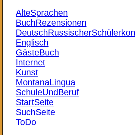
AlteSprachen
BuchRezensionen
DeutschRussischerSchülerkon
Englisch
GästeBuch
Internet
Kunst
MontanaLingua
SchuleUndBeruf
StartSeite
SuchSeite
ToDo