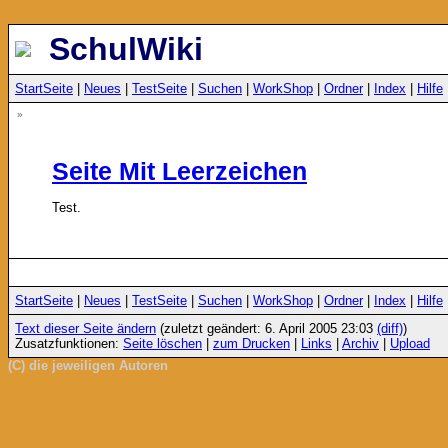
SchulWiki
StartSeite
|
Neues
|
TestSeite
|
Suchen
|
WorkShop
|
Ordner
|
Index
|
Hilfe
»
Seite Mit Leerzeichen
Test.
StartSeite
|
Neues
|
TestSeite
|
Suchen
|
WorkShop
|
Ordner
|
Index
|
Hilfe
Text dieser Seite ändern
(zuletzt geändert: 6. April 2005 23:03
(diff)
)
Zusatzfunktionen:
Seite löschen
|
zum Drucken
|
Links
|
Archiv
|
Upload
(C) die jeweiligen Autoren