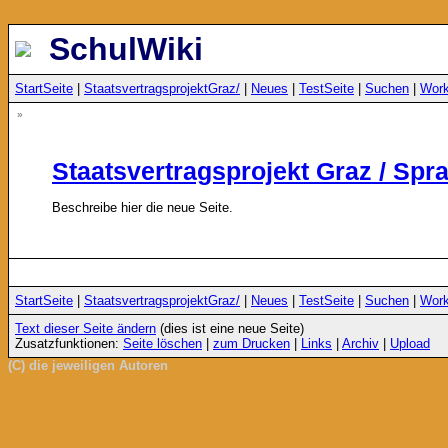
SchulWiki
StartSeite
|
StaatsvertragsprojektGraz/
|
Neues
|
TestSeite
|
Suchen
|
Wor
»
Staatsvertragsprojekt Graz / Spr
Beschreibe hier die neue Seite.
StartSeite
|
StaatsvertragsprojektGraz/
|
Neues
|
TestSeite
|
Suchen
|
Wor
Text dieser Seite ändern
(dies ist eine neue Seite)
Zusatzfunktionen:
Seite löschen
|
zum Drucken
|
Links
|
Archiv
|
Upload
(C) die jeweiligen Autoren