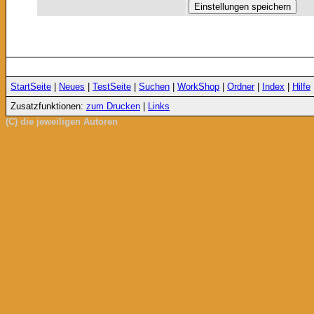
StartSeite
|
Neues
|
TestSeite
|
Suchen
|
WorkShop
|
Ordner
|
Index
|
Hilfe
Zusatzfunktionen:
zum Drucken
|
Links
(C) die jeweiligen Autoren