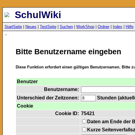
SchulWiki
StartSeite
|
Neues
|
TestSeite
|
Suchen
|
WorkShop
|
Ordner
|
Index
|
Hilfe
»
Bitte Benutzername eingeben
Diese Funktion erfordert einen gültigen Benutzernamen. Bitte 
Benutzer
Benutzername:
Unterschied der Zeitzonen:
Stunden (aktuelle
Cookie
Cookie ID:
75421
Daten am Ende der 
Kurze Seitenverfalls