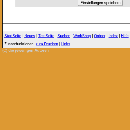
StartSeite
|
Neues
|
TestSeite
|
Suchen
|
WorkShop
|
Ordner
|
Index
|
Hilfe
Zusatzfunktionen:
zum Drucken
|
Links
(C) die jeweiligen Autoren