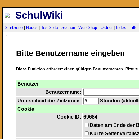
SchulWiki
StartSeite
|
Neues
|
TestSeite
|
Suchen
|
WorkShop
|
Ordner
|
Index
|
Hilfe
»
Bitte Benutzername eingeben
Diese Funktion erfordert einen gültigen Benutzernamen. Bitte 
Benutzer
Benutzername:
Unterschied der Zeitzonen:
Stunden (aktuelle
Cookie
Cookie ID:
69684
Daten am Ende der 
Kurze Seitenverfalls