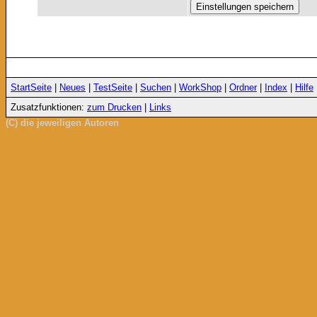
StartSeite
|
Neues
|
TestSeite
|
Suchen
|
WorkShop
|
Ordner
|
Index
|
Hilfe
Zusatzfunktionen:
zum Drucken
|
Links
(C) die jeweiligen Autoren