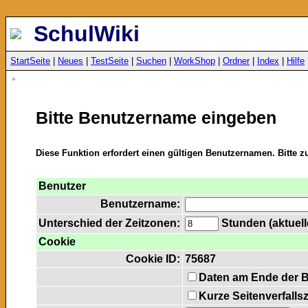
SchulWiki
StartSeite
|
Neues
|
TestSeite
|
Suchen
|
WorkShop
|
Ordner
|
Index
|
Hilfe
»
Bitte Benutzername eingeben
Diese Funktion erfordert einen gültigen Benutzernamen. Bitte 
Benutzer
Benutzername:
Unterschied der Zeitzonen:
Stunden (aktuelle
Cookie
Cookie ID:
75687
Daten am Ende der 
Kurze Seitenverfalls