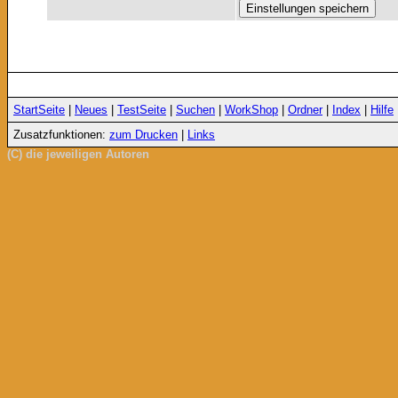
StartSeite
|
Neues
|
TestSeite
|
Suchen
|
WorkShop
|
Ordner
|
Index
|
Hilfe
Zusatzfunktionen:
zum Drucken
|
Links
(C) die jeweiligen Autoren