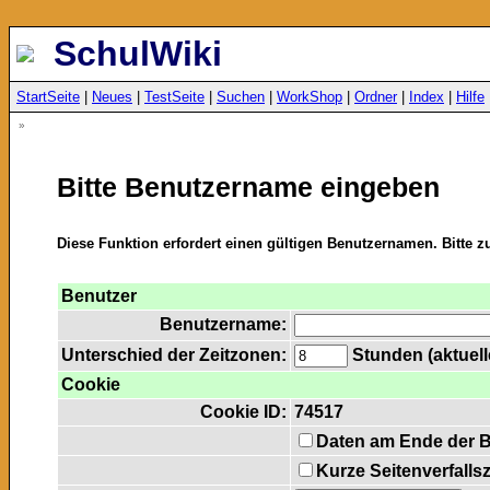
SchulWiki
StartSeite
|
Neues
|
TestSeite
|
Suchen
|
WorkShop
|
Ordner
|
Index
|
Hilfe
»
Bitte Benutzername eingeben
Diese Funktion erfordert einen gültigen Benutzernamen. Bitte 
Benutzer
Benutzername:
Unterschied der Zeitzonen:
Stunden (aktuelle
Cookie
Cookie ID:
74517
Daten am Ende der 
Kurze Seitenverfalls