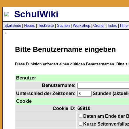
SchulWiki
StartSeite
|
Neues
|
TestSeite
|
Suchen
|
WorkShop
|
Ordner
|
Index
|
Hilfe
»
Bitte Benutzername eingeben
Diese Funktion erfordert einen gültigen Benutzernamen. Bitte 
Benutzer
Benutzername:
Unterschied der Zeitzonen:
Stunden (aktuelle
Cookie
Cookie ID:
68910
Daten am Ende der 
Kurze Seitenverfalls