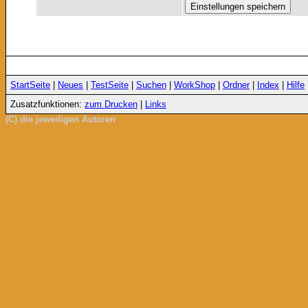
StartSeite
|
Neues
|
TestSeite
|
Suchen
|
WorkShop
|
Ordner
|
Index
|
Hilfe
Zusatzfunktionen:
zum Drucken
|
Links
(C) die jeweiligen Autoren