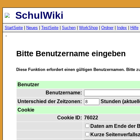
SchulWiki
StartSeite
|
Neues
|
TestSeite
|
Suchen
|
WorkShop
|
Ordner
|
Index
|
Hilfe
»
Bitte Benutzername eingeben
Diese Funktion erfordert einen gültigen Benutzernamen. Bitte 
Benutzer
Benutzername:
Unterschied der Zeitzonen:
Stunden (aktuelle
Cookie
Cookie ID:
76022
Daten am Ende der 
Kurze Seitenverfalls