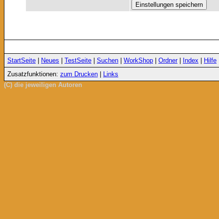
StartSeite
|
Neues
|
TestSeite
|
Suchen
|
WorkShop
|
Ordner
|
Index
|
Hilfe
Zusatzfunktionen:
zum Drucken
|
Links
(C) die jeweiligen Autoren