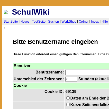
SchulWiki
StartSeite
|
Neues
|
TestSeite
|
Suchen
|
WorkShop
|
Ordner
|
Index
|
Hilfe
»
Bitte Benutzername eingeben
Diese Funktion erfordert einen gültigen Benutzernamen. Bitte 
Benutzer
Benutzername:
Unterschied der Zeitzonen:
Stunden (aktuelle
Cookie
Cookie ID:
69139
Daten am Ende der 
Kurze Seitenverfalls