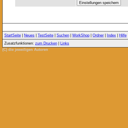
StartSeite
|
Neues
|
TestSeite
|
Suchen
|
WorkShop
|
Ordner
|
Index
|
Hilfe
Zusatzfunktionen:
zum Drucken
|
Links
(C) die jeweiligen Autoren