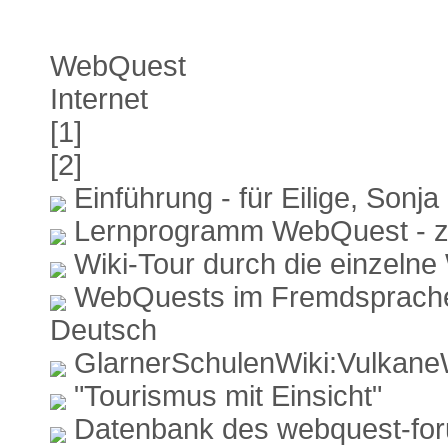
WebQuest
Internet
[1]
[2]
Einführung - für Eilige, Sonj
Lernprogramm WebQuest - z
Wiki-Tour durch die einzeln
WebQuests im Fremdsprache
Deutsch
GlarnerSchulenWiki:Vulkan
"Tourismus mit Einsicht"
Datenbank des webquest-foru