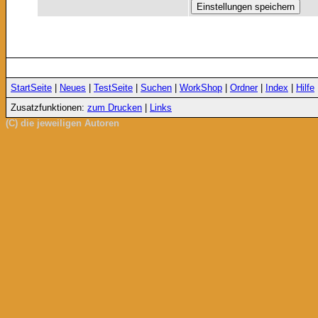
StartSeite
|
Neues
|
TestSeite
|
Suchen
|
WorkShop
|
Ordner
|
Index
|
Hilfe
Zusatzfunktionen:
zum Drucken
|
Links
(C) die jeweiligen Autoren