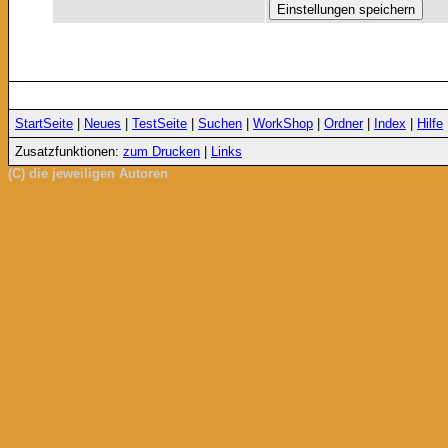
StartSeite
|
Neues
|
TestSeite
|
Suchen
|
WorkShop
|
Ordner
|
Index
|
Hilfe
Zusatzfunktionen:
zum Drucken
|
Links
(C) die jeweiligen Autoren