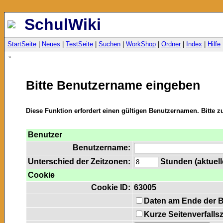
SchulWiki
StartSeite
|
Neues
|
TestSeite
|
Suchen
|
WorkShop
|
Ordner
|
Index
|
Hilfe
»
Bitte Benutzername eingeben
Diese Funktion erfordert einen gültigen Benutzernamen. Bitte 
Benutzer
Benutzername:
Unterschied der Zeitzonen:
Stunden (aktuelle
Cookie
Cookie ID:
63005
Daten am Ende der 
Kurze Seitenverfalls