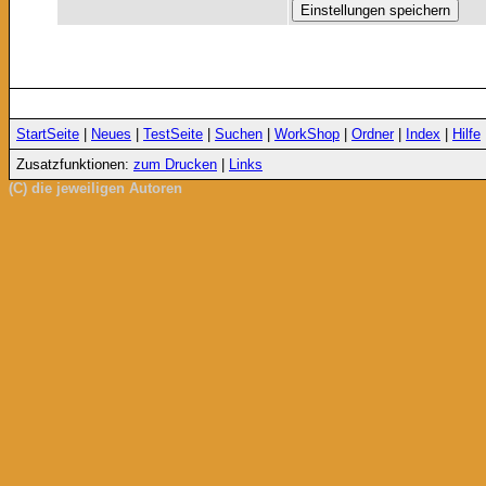
StartSeite
|
Neues
|
TestSeite
|
Suchen
|
WorkShop
|
Ordner
|
Index
|
Hilfe
Zusatzfunktionen:
zum Drucken
|
Links
(C) die jeweiligen Autoren