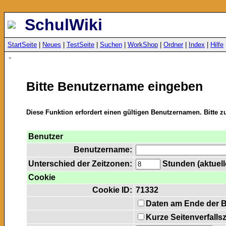
SchulWiki
StartSeite
|
Neues
|
TestSeite
|
Suchen
|
WorkShop
|
Ordner
|
Index
|
Hilfe
»
Bitte Benutzername eingeben
Diese Funktion erfordert einen gültigen Benutzernamen. Bitte 
Benutzer
Benutzername:
Unterschied der Zeitzonen:
Stunden (aktuelle
Cookie
Cookie ID:
71332
Daten am Ende der 
Kurze Seitenverfalls