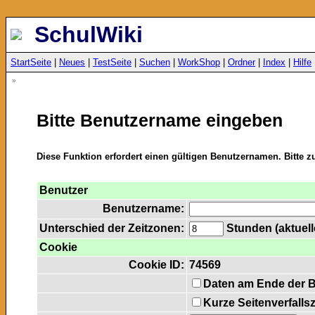
SchulWiki
StartSeite
|
Neues
|
TestSeite
|
Suchen
|
WorkShop
|
Ordner
|
Index
|
Hilfe
»
Bitte Benutzername eingeben
Diese Funktion erfordert einen gültigen Benutzernamen. Bitte 
Benutzer
Benutzername:
Unterschied der Zeitzonen:
Stunden (aktuelle
Cookie
Cookie ID:
74569
Daten am Ende der 
Kurze Seitenverfalls