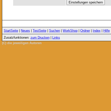
StartSeite
|
Neues
|
TestSeite
|
Suchen
|
WorkShop
|
Ordner
|
Index
|
Hilfe
Zusatzfunktionen:
zum Drucken
|
Links
(C) die jeweiligen Autoren