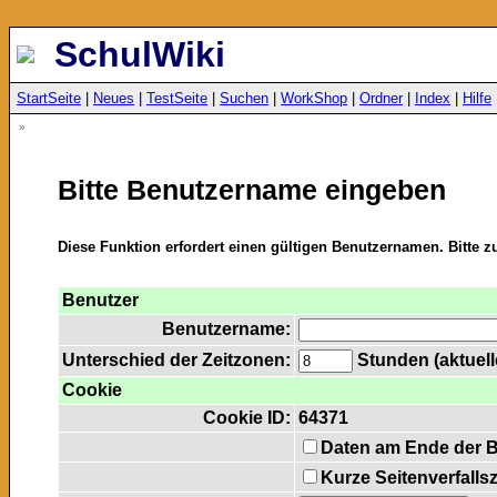
SchulWiki
StartSeite
|
Neues
|
TestSeite
|
Suchen
|
WorkShop
|
Ordner
|
Index
|
Hilfe
»
Bitte Benutzername eingeben
Diese Funktion erfordert einen gültigen Benutzernamen. Bitte 
Benutzer
Benutzername:
Unterschied der Zeitzonen:
Stunden (aktuelle
Cookie
Cookie ID:
64371
Daten am Ende der 
Kurze Seitenverfalls