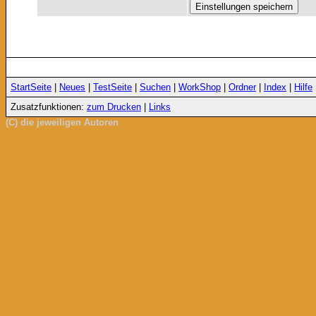
StartSeite
|
Neues
|
TestSeite
|
Suchen
|
WorkShop
|
Ordner
|
Index
|
Hilfe
Zusatzfunktionen:
zum Drucken
|
Links
(C) die jeweiligen Autoren