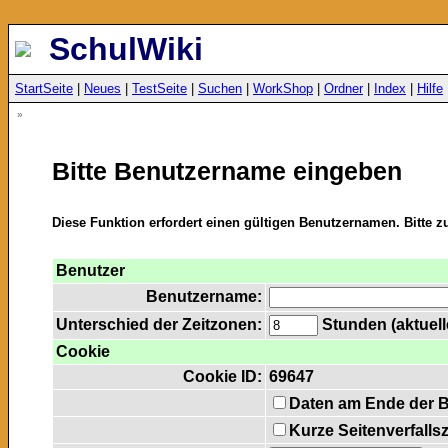
SchulWiki
StartSeite
|
Neues
|
TestSeite
|
Suchen
|
WorkShop
|
Ordner
|
Index
|
Hilfe
»
Bitte Benutzername eingeben
Diese Funktion erfordert einen gültigen Benutzernamen. Bitte 
Benutzer
Benutzername:
Unterschied der Zeitzonen:
Stunden (aktuelle
Cookie
Cookie ID:
69647
Daten am Ende der 
Kurze Seitenverfalls