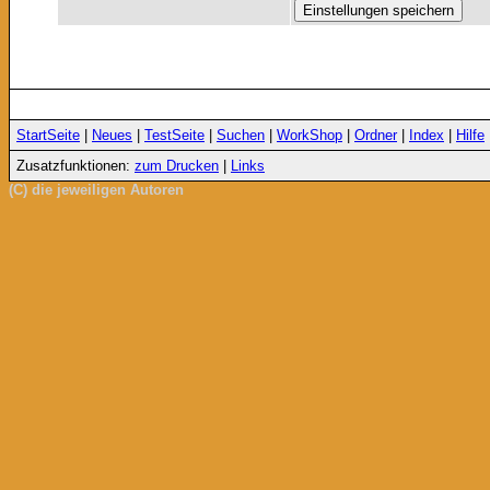
StartSeite
|
Neues
|
TestSeite
|
Suchen
|
WorkShop
|
Ordner
|
Index
|
Hilfe
Zusatzfunktionen:
zum Drucken
|
Links
(C) die jeweiligen Autoren