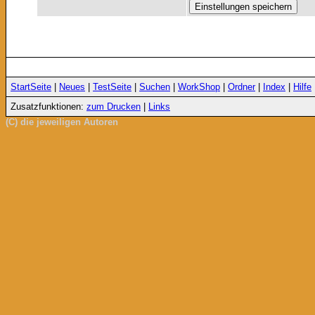
StartSeite
|
Neues
|
TestSeite
|
Suchen
|
WorkShop
|
Ordner
|
Index
|
Hilfe
Zusatzfunktionen:
zum Drucken
|
Links
(C) die jeweiligen Autoren