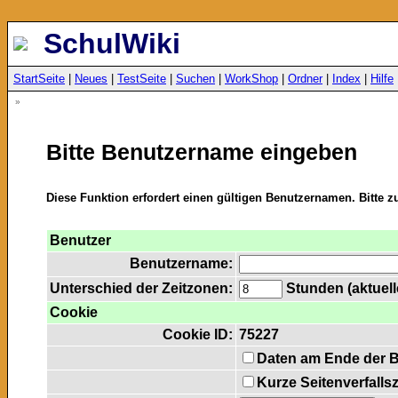
SchulWiki
StartSeite
|
Neues
|
TestSeite
|
Suchen
|
WorkShop
|
Ordner
|
Index
|
Hilfe
»
Bitte Benutzername eingeben
Diese Funktion erfordert einen gültigen Benutzernamen. Bitte 
Benutzer
Benutzername:
Unterschied der Zeitzonen:
Stunden (aktuelle
Cookie
Cookie ID:
75227
Daten am Ende der 
Kurze Seitenverfalls