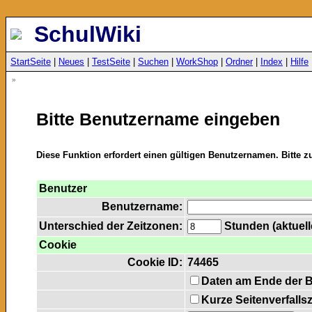
SchulWiki
StartSeite
|
Neues
|
TestSeite
|
Suchen
|
WorkShop
|
Ordner
|
Index
|
Hilfe
»
Bitte Benutzername eingeben
Diese Funktion erfordert einen gültigen Benutzernamen. Bitte 
Benutzer
Benutzername:
Unterschied der Zeitzonen:
Stunden (aktuelle
Cookie
Cookie ID:
74465
Daten am Ende der 
Kurze Seitenverfalls