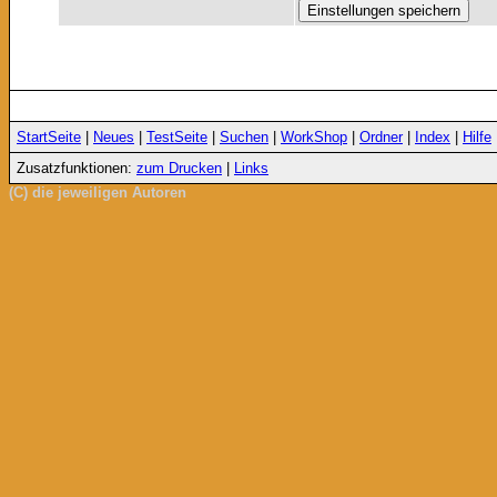
StartSeite
|
Neues
|
TestSeite
|
Suchen
|
WorkShop
|
Ordner
|
Index
|
Hilfe
Zusatzfunktionen:
zum Drucken
|
Links
(C) die jeweiligen Autoren