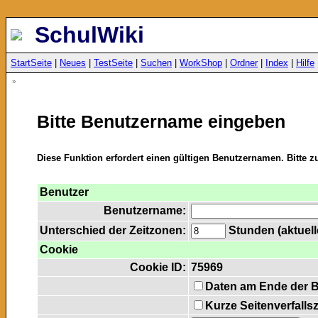
SchulWiki
StartSeite
|
Neues
|
TestSeite
|
Suchen
|
WorkShop
|
Ordner
|
Index
|
Hilfe
»
Bitte Benutzername eingeben
Diese Funktion erfordert einen gültigen Benutzernamen. Bitte 
Benutzer
Benutzername:
Unterschied der Zeitzonen:
Stunden (aktuelle
Cookie
Cookie ID:
75969
Daten am Ende der 
Kurze Seitenverfalls