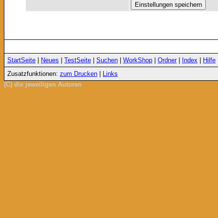
StartSeite
|
Neues
|
TestSeite
|
Suchen
|
WorkShop
|
Ordner
|
Index
|
Hilfe
Zusatzfunktionen:
zum Drucken
|
Links
(C) die jeweiligen Autoren