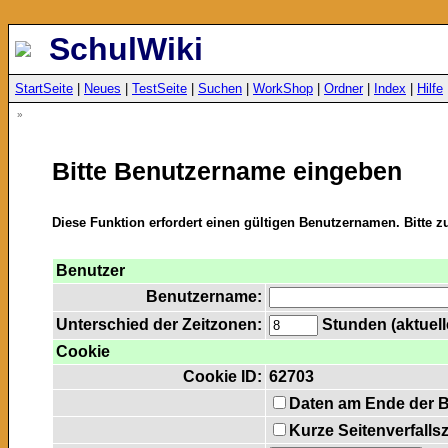
SchulWiki
StartSeite
|
Neues
|
TestSeite
|
Suchen
|
WorkShop
|
Ordner
|
Index
|
Hilfe
»
Bitte Benutzername eingeben
Diese Funktion erfordert einen gültigen Benutzernamen. Bitte 
Benutzer
Benutzername:
Unterschied der Zeitzonen:
Stunden (aktuelle
Cookie
Cookie ID:
62703
Daten am Ende der 
Kurze Seitenverfalls