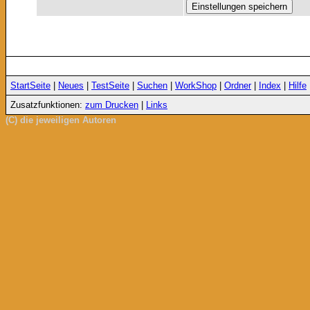
StartSeite
|
Neues
|
TestSeite
|
Suchen
|
WorkShop
|
Ordner
|
Index
|
Hilfe
Zusatzfunktionen:
zum Drucken
|
Links
(C) die jeweiligen Autoren