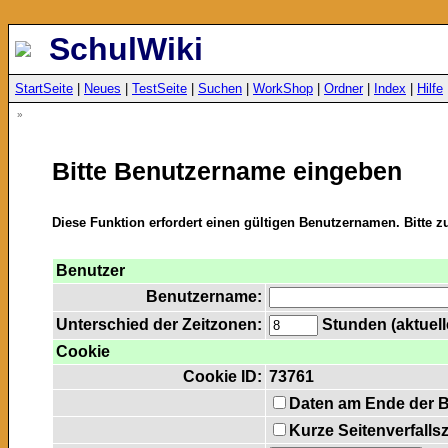
SchulWiki
StartSeite
|
Neues
|
TestSeite
|
Suchen
|
WorkShop
|
Ordner
|
Index
|
Hilfe
»
Bitte Benutzername eingeben
Diese Funktion erfordert einen gültigen Benutzernamen. Bitte 
Benutzer
Benutzername:
Unterschied der Zeitzonen:
Stunden (aktuelle
Cookie
Cookie ID:
73761
Daten am Ende der 
Kurze Seitenverfalls