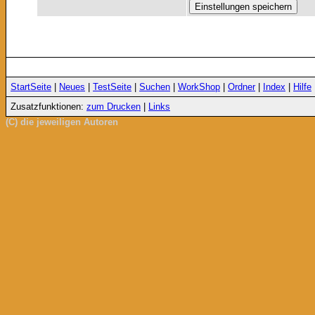
StartSeite
|
Neues
|
TestSeite
|
Suchen
|
WorkShop
|
Ordner
|
Index
|
Hilfe
Zusatzfunktionen:
zum Drucken
|
Links
(C) die jeweiligen Autoren