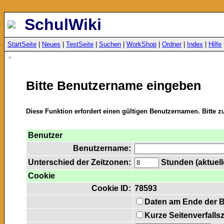
SchulWiki
StartSeite
|
Neues
|
TestSeite
|
Suchen
|
WorkShop
|
Ordner
|
Index
|
Hilfe
»
Bitte Benutzername eingeben
Diese Funktion erfordert einen gültigen Benutzernamen. Bitte 
Benutzer
Benutzername:
Unterschied der Zeitzonen:
Stunden (aktuelle
Cookie
Cookie ID:
78593
Daten am Ende der 
Kurze Seitenverfalls