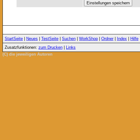
StartSeite
|
Neues
|
TestSeite
|
Suchen
|
WorkShop
|
Ordner
|
Index
|
Hilfe
Zusatzfunktionen:
zum Drucken
|
Links
(C) die jeweiligen Autoren