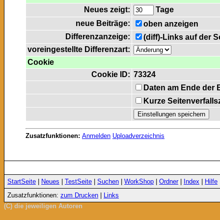
Neues zeigt:
Tage
neue Beiträge:
oben anzeigen
Differenzanzeige:
(diff)-Links auf der 
voreingestellte Differenzart:
Cookie
Cookie ID:
73324
Daten am Ende der 
Kurze Seitenverfalls
Zusatzfunktionen:
Anmelden
Uploadverzeichnis
StartSeite
|
Neues
|
TestSeite
|
Suchen
|
WorkShop
|
Ordner
|
Index
|
Hilfe
Zusatzfunktionen:
zum Drucken
|
Links
(C) die jeweiligen Autoren