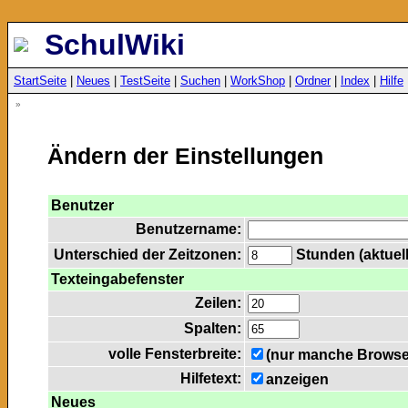
SchulWiki
StartSeite
|
Neues
|
TestSeite
|
Suchen
|
WorkShop
|
Ordner
|
Index
|
Hilfe
»
Ändern der Einstellungen
Benutzer
Benutzername:
Unterschied der Zeitzonen:
Stunden (aktuell
Texteingabefenster
Zeilen:
Spalten:
volle Fensterbreite:
(nur manche Browser
Hilfetext:
anzeigen
Neues