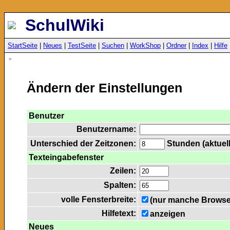
SchulWiki
StartSeite
|
Neues
|
TestSeite
|
Suchen
|
WorkShop
|
Ordner
|
Index
|
Hilfe
»
Ändern der Einstellungen
Benutzer
Benutzername:
Unterschied der Zeitzonen:
Stunden (aktuell
Texteingabefenster
Zeilen:
Spalten:
volle Fensterbreite:
(nur manche Browser
Hilfetext:
anzeigen
Neues