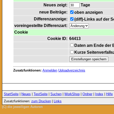
Neues zeigt:
Tage
neue Beiträge:
oben anzeigen
Differenzanzeige:
(diff)-Links auf der 
voreingestellte Differenzart:
Cookie
Cookie ID:
64413
Daten am Ende der 
Kurze Seitenverfalls
Zusatzfunktionen:
Anmelden
Uploadverzeichnis
StartSeite
|
Neues
|
TestSeite
|
Suchen
|
WorkShop
|
Ordner
|
Index
|
Hilfe
Zusatzfunktionen:
zum Drucken
|
Links
(C) die jeweiligen Autoren