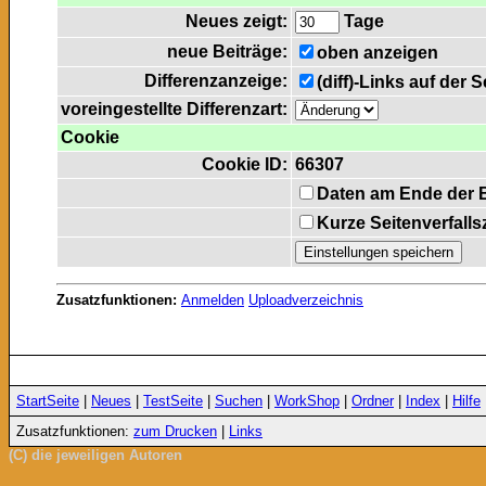
Neues zeigt:
Tage
neue Beiträge:
oben anzeigen
Differenzanzeige:
(diff)-Links auf der 
voreingestellte Differenzart:
Cookie
Cookie ID:
66307
Daten am Ende der 
Kurze Seitenverfalls
Zusatzfunktionen:
Anmelden
Uploadverzeichnis
StartSeite
|
Neues
|
TestSeite
|
Suchen
|
WorkShop
|
Ordner
|
Index
|
Hilfe
Zusatzfunktionen:
zum Drucken
|
Links
(C) die jeweiligen Autoren