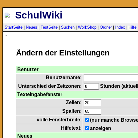
SchulWiki
StartSeite
|
Neues
|
TestSeite
|
Suchen
|
WorkShop
|
Ordner
|
Index
|
Hilfe
»
Ändern der Einstellungen
Benutzer
Benutzername:
Unterschied der Zeitzonen:
Stunden (aktuell
Texteingabefenster
Zeilen:
Spalten:
volle Fensterbreite:
(nur manche Browser
Hilfetext:
anzeigen
Neues