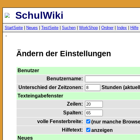
SchulWiki
StartSeite
|
Neues
|
TestSeite
|
Suchen
|
WorkShop
|
Ordner
|
Index
|
Hilfe
»
Ändern der Einstellungen
Benutzer
Benutzername:
Unterschied der Zeitzonen:
Stunden (aktuell
Texteingabefenster
Zeilen:
Spalten:
volle Fensterbreite:
(nur manche Browser
Hilfetext:
anzeigen
Neues