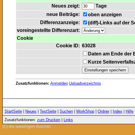
Neues zeigt:
Tage
neue Beiträge:
oben anzeigen
Differenzanzeige:
(diff)-Links auf der 
voreingestellte Differenzart:
Cookie
Cookie ID:
63028
Daten am Ende der 
Kurze Seitenverfalls
Zusatzfunktionen:
Anmelden
Uploadverzeichnis
StartSeite
|
Neues
|
TestSeite
|
Suchen
|
WorkShop
|
Ordner
|
Index
|
Hilfe
Zusatzfunktionen:
zum Drucken
|
Links
(C) die jeweiligen Autoren