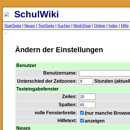
SchulWiki
StartSeite
|
Neues
|
TestSeite
|
Suchen
|
WorkShop
|
Ordner
|
Index
|
Hilfe
»
Ändern der Einstellungen
Benutzer
Benutzername:
Unterschied der Zeitzonen:
Stunden (aktuell
Texteingabefenster
Zeilen:
Spalten:
volle Fensterbreite:
(nur manche Browser
Hilfetext:
anzeigen
Neues