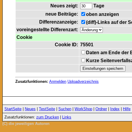
Neues zeigt:
Tage
neue Beiträge:
oben anzeigen
Differenzanzeige:
(diff)-Links auf der 
voreingestellte Differenzart:
Cookie
Cookie ID:
75501
Daten am Ende der 
Kurze Seitenverfalls
Zusatzfunktionen:
Anmelden
Uploadverzeichnis
StartSeite
|
Neues
|
TestSeite
|
Suchen
|
WorkShop
|
Ordner
|
Index
|
Hilfe
Zusatzfunktionen:
zum Drucken
|
Links
(C) die jeweiligen Autoren