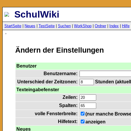
SchulWiki
StartSeite
|
Neues
|
TestSeite
|
Suchen
|
WorkShop
|
Ordner
|
Index
|
Hilfe
»
Ändern der Einstellungen
Benutzer
Benutzername:
Unterschied der Zeitzonen:
Stunden (aktuell
Texteingabefenster
Zeilen:
Spalten:
volle Fensterbreite:
(nur manche Browser
Hilfetext:
anzeigen
Neues