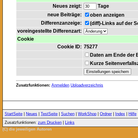
Neues zeigt:
Tage
neue Beiträge:
oben anzeigen
Differenzanzeige:
(diff)-Links auf der 
voreingestellte Differenzart:
Cookie
Cookie ID:
75277
Daten am Ende der 
Kurze Seitenverfalls
Zusatzfunktionen:
Anmelden
Uploadverzeichnis
StartSeite
|
Neues
|
TestSeite
|
Suchen
|
WorkShop
|
Ordner
|
Index
|
Hilfe
Zusatzfunktionen:
zum Drucken
|
Links
(C) die jeweiligen Autoren