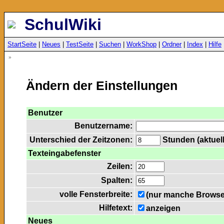
SchulWiki
StartSeite
|
Neues
|
TestSeite
|
Suchen
|
WorkShop
|
Ordner
|
Index
|
Hilfe
»
Ändern der Einstellungen
Benutzer
Benutzername:
Unterschied der Zeitzonen:
Stunden (aktuell
Texteingabefenster
Zeilen:
Spalten:
volle Fensterbreite:
(nur manche Browser
Hilfetext:
anzeigen
Neues