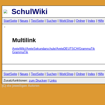
SchulWiki
StartSeite
|
Neues
|
TestSeite
|
Suchen
|
WorkShop
|
Ordner
|
Index
|
Hilfe
»
Multilink
AreteWiki/AreteSekundarschule/AreteDEUTSCH/GrammaTik
GrammaTik
StartSeite
|
Neues
|
TestSeite
|
Suchen
|
WorkShop
|
Ordner
|
Index
|
Hilfe
Zusatzfunktionen:
zum Drucken
|
Links
(C) die jeweiligen Autoren