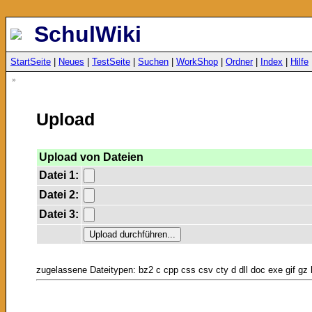
SchulWiki
StartSeite
|
Neues
|
TestSeite
|
Suchen
|
WorkShop
|
Ordner
|
Index
|
Hilfe
»
Upload
Upload von Dateien
Datei 1:
Datei 2:
Datei 3:
zugelassene Dateitypen: bz2 c cpp css csv cty d dll doc exe gif gz h