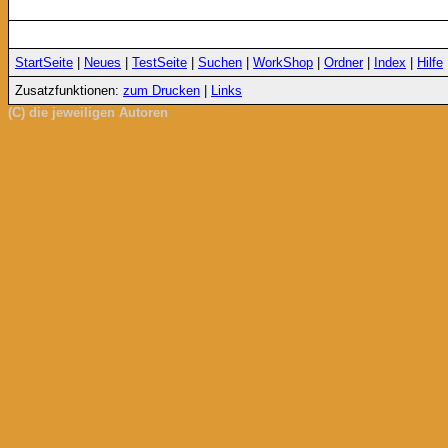
StartSeite
|
Neues
|
TestSeite
|
Suchen
|
WorkShop
|
Ordner
|
Index
|
Hilfe
Zusatzfunktionen:
zum Drucken
|
Links
(C) die jeweiligen Autoren