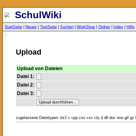
SchulWiki
StartSeite
|
Neues
|
TestSeite
|
Suchen
|
WorkShop
|
Ordner
|
Index
|
Hilfe
»
Upload
Upload von Dateien
Datei 1:
Datei 2:
Datei 3:
zugelassene Dateitypen: bz2 c cpp css csv cty d dll doc exe gif gz h