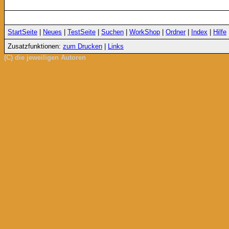
StartSeite
|
Neues
|
TestSeite
|
Suchen
|
WorkShop
|
Ordner
|
Index
|
Hilfe
Zusatzfunktionen:
zum Drucken
|
Links
(C) die jeweiligen Autoren