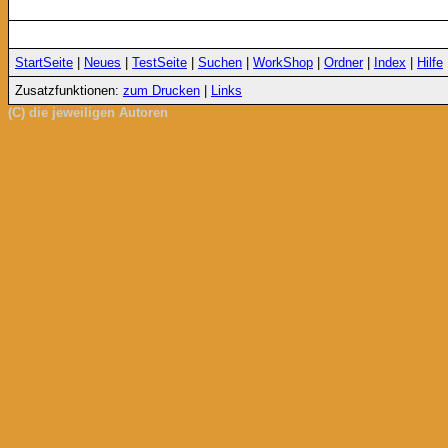
StartSeite
|
Neues
|
TestSeite
|
Suchen
|
WorkShop
|
Ordner
|
Index
|
Hilfe
Zusatzfunktionen:
zum Drucken
|
Links
(C) die jeweiligen Autoren