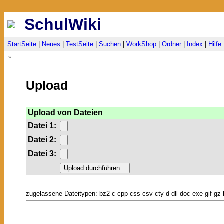
SchulWiki
StartSeite
|
Neues
|
TestSeite
|
Suchen
|
WorkShop
|
Ordner
|
Index
|
Hilfe
»
Upload
Upload von Dateien
Datei 1:
Datei 2:
Datei 3:
zugelassene Dateitypen: bz2 c cpp css csv cty d dll doc exe gif gz h