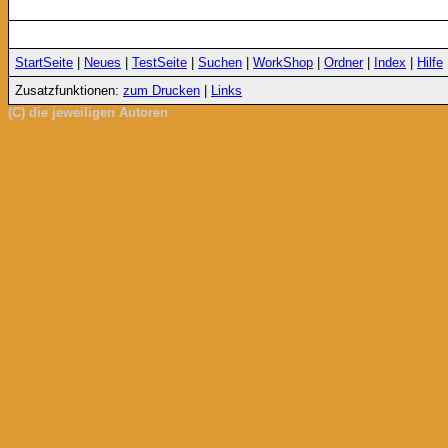
StartSeite
|
Neues
|
TestSeite
|
Suchen
|
WorkShop
|
Ordner
|
Index
|
Hilfe
Zusatzfunktionen:
zum Drucken
|
Links
(C) die jeweiligen Autoren