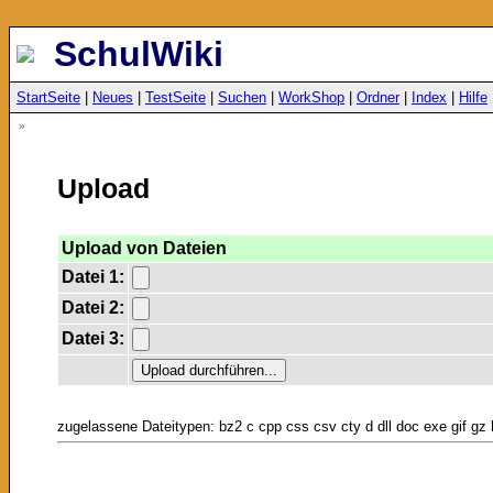
SchulWiki
StartSeite
|
Neues
|
TestSeite
|
Suchen
|
WorkShop
|
Ordner
|
Index
|
Hilfe
»
Upload
Upload von Dateien
Datei 1:
Datei 2:
Datei 3:
zugelassene Dateitypen: bz2 c cpp css csv cty d dll doc exe gif gz h