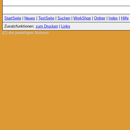
StartSeite
|
Neues
|
TestSeite
|
Suchen
|
WorkShop
|
Ordner
|
Index
|
Hilfe
Zusatzfunktionen:
zum Drucken
|
Links
(C) die jeweiligen Autoren