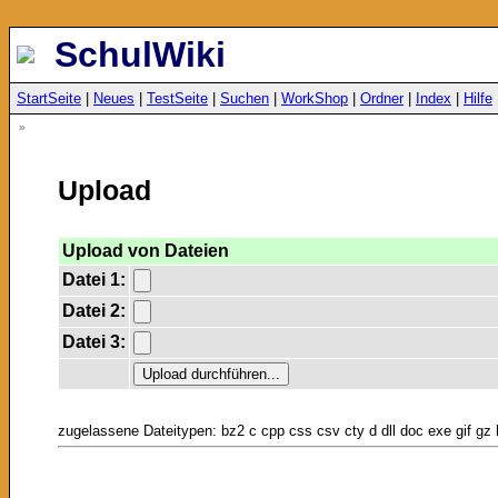
SchulWiki
StartSeite
|
Neues
|
TestSeite
|
Suchen
|
WorkShop
|
Ordner
|
Index
|
Hilfe
»
Upload
Upload von Dateien
Datei 1:
Datei 2:
Datei 3:
zugelassene Dateitypen: bz2 c cpp css csv cty d dll doc exe gif gz h