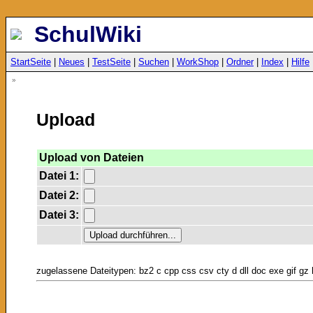
SchulWiki
StartSeite
|
Neues
|
TestSeite
|
Suchen
|
WorkShop
|
Ordner
|
Index
|
Hilfe
»
Upload
Upload von Dateien
Datei 1:
Datei 2:
Datei 3:
zugelassene Dateitypen: bz2 c cpp css csv cty d dll doc exe gif gz h