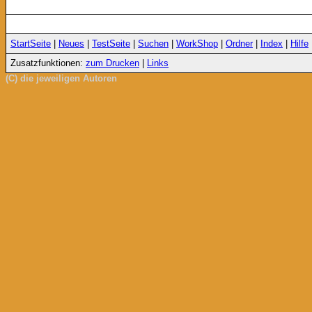
StartSeite
|
Neues
|
TestSeite
|
Suchen
|
WorkShop
|
Ordner
|
Index
|
Hilfe
Zusatzfunktionen:
zum Drucken
|
Links
(C) die jeweiligen Autoren