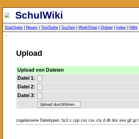
SchulWiki
StartSeite
|
Neues
|
TestSeite
|
Suchen
|
WorkShop
|
Ordner
|
Index
|
Hilfe
»
Upload
Upload von Dateien
Datei 1:
Datei 2:
Datei 3:
zugelassene Dateitypen: bz2 c cpp css csv cty d dll doc exe gif gz h