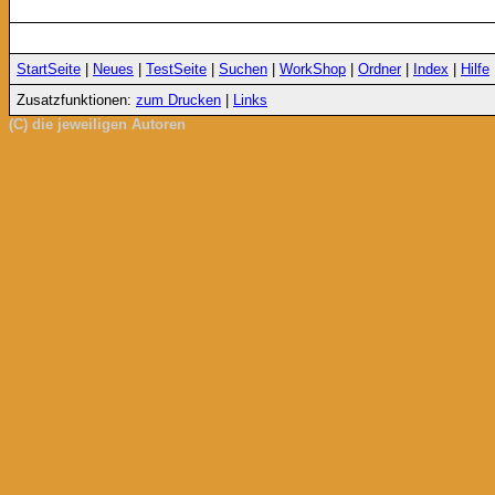
StartSeite
|
Neues
|
TestSeite
|
Suchen
|
WorkShop
|
Ordner
|
Index
|
Hilfe
Zusatzfunktionen:
zum Drucken
|
Links
(C) die jeweiligen Autoren