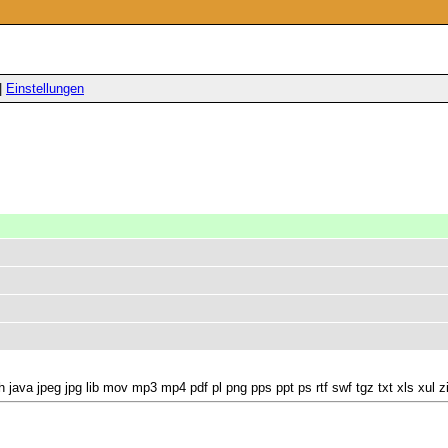
|
Einstellungen
 java jpeg jpg lib mov mp3 mp4 pdf pl png pps ppt ps rtf swf tgz txt xls xul z