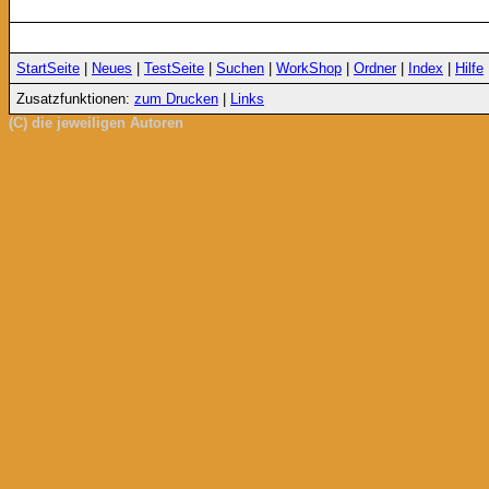
StartSeite
|
Neues
|
TestSeite
|
Suchen
|
WorkShop
|
Ordner
|
Index
|
Hilfe
Zusatzfunktionen:
zum Drucken
|
Links
(C) die jeweiligen Autoren